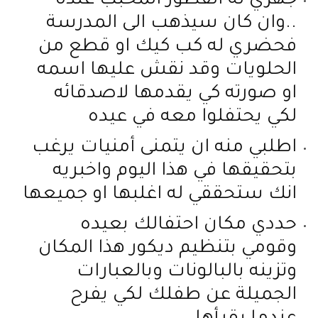
جهزي له الفطور المحبب عنده
..وان كان سيذهب الى المدرسة
فحضري له كب كيك او قطع من
الحلويات وقد نقش عليها اسمه
او صورته كي يقدمها لاصدقائه
لكي يحتفلوا معه في عيده
اطلبي منه ان يتمنى أمنيات يرغب
بتحقيقها في هذا اليوم واخبريه
انك ستحققي له اغلبها او جميعها
حددي مكان احتفالك بعيده
وقومي بتنظيم ديكور هذا المكان
وتزينه بالبالونات وبالعبارات
الجميلة عن طفلك لكي يفرح