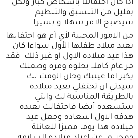
اذا كان احتفالنا بأشخاص كبار ولكن
بقليل من التنسيق والتنظيم
سيصبح الامر سهلا و يسيرا
من الامور المحببة لأي أم هو احتفالها
بعيد ميلاد طفلها الأول سواءا كان
هذا عيد ميلاده الاول او غير ذلك فقد
مر عام كاملا بحلوه ومره وطفلك
يكبر اما عينيك وحان الوقت لك
سيدتي ان تحتفلي بعيد ميلاده
بالطريقة المناسبة لك والتي
ستسعده أيضا فاحتفالك بعيده
هدفه الاول اسعاده وجعل عيد
ميلاده هذا يوما مميزا للعائلة
ومختلفا عن اعياد ميلاده السابقة