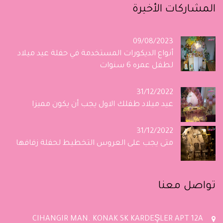
المشاركات الأخيرة
09/08/2023
أنواع الديكورات المستخدمة في حفلة عيد ميلاد
لطفل عمره 6 سنوات
31/12/2022
عيد ميلاد طفلك الاول يجب أن يكون مميزا
31/12/2022
متى يجب على العروس التخطيط لحفلة زفافها
تواصل معنا
CIHANGIR MAN. KONAK SK KARDEŞLER APT 12A