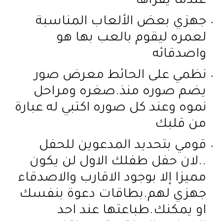
عندما يقرأها
جهزي بعض الألعاب المناسبة
لعمره ليقوم بالعب بها هو
واصدقائه
نظمي على الحائط معرض صور
يضم صوره منذ.صغره ومراحل
نموه وعند كل صوره اكتبي له عبارة
من قلبك
قومي بتحديد المدعوين للحفل
..لان حفل طفلك الاول لن يكون
مميزا إلا بوجود الاقارب والاصدقاء
جهزي لهم.بطاقات دعوة بنفسك
او يمكنك.طباعتها عند احد